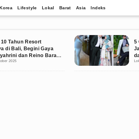
Korea
Lifestyle
Lokal
Barat
Asia
Indeks
10 Tahun Resort
5 
 di Bali, Begini Gaya
J
yahrini dan Reino Barack
d
tober 2025
Lo
 Owner