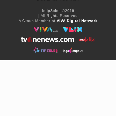
IntipSeleb
©2019
| All Rights Reserved
A Group Member of
VIVA Digital Network