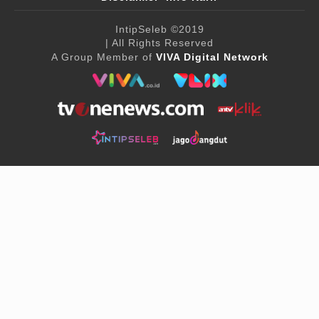
IntipSeleb
©2019
| All Rights Reserved
A Group Member of
VIVA Digital Network