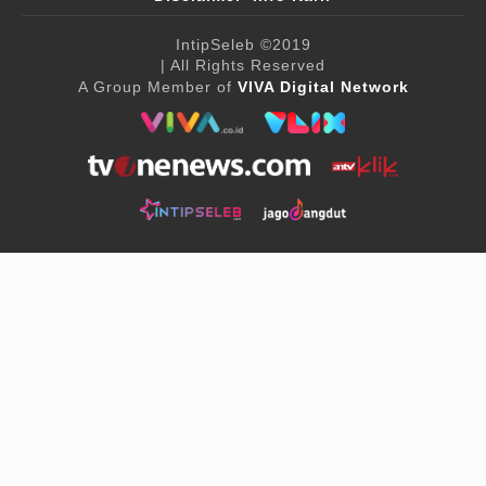
IntipSeleb
©2019
| All Rights Reserved
A Group Member of
VIVA Digital Network