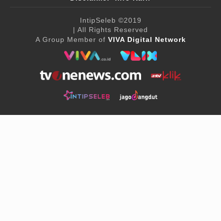
IntipSeleb
©2019
| All Rights Reserved
A Group Member of
VIVA Digital Network