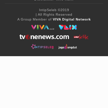
IntipSeleb
©2019
| All Rights Reserved
A Group Member of
VIVA Digital Network