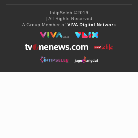
IntipSeleb
©2019
| All Rights Reserved
A Group Member of
VIVA Digital Network