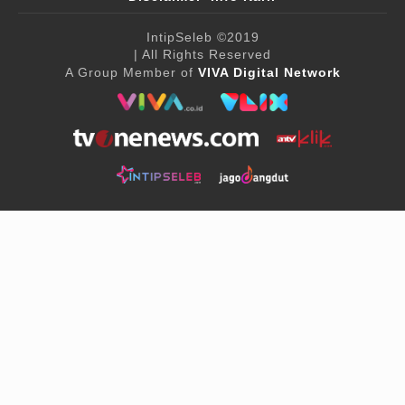
IntipSeleb
©2019
| All Rights Reserved
A Group Member of
VIVA Digital Network