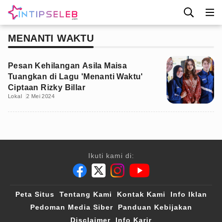
MENANTI WAKTU
Pesan Kehilangan Asila Maisa
Tuangkan di Lagu 'Menanti Waktu'
Ciptaan Rizky Billar
Lokal
2 Mei 2024
Ikuti kami di:
Peta Situs
Tentang Kami
Kontak Kami
Info Iklan
Pedoman Media Siber
Panduan Kebijakan
Disclaimer
Info Karir