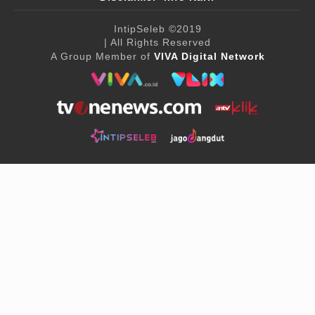
IntipSeleb
©2019
| All Rights Reserved
A Group Member of
VIVA Digital Network