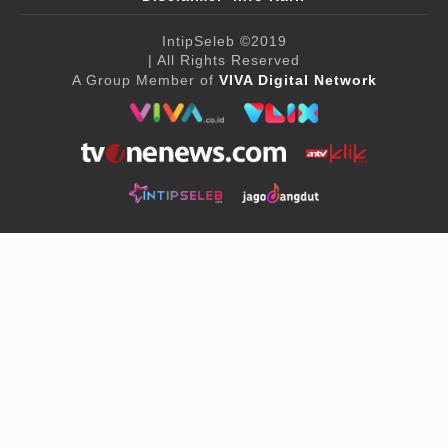
IntipSeleb
©2019
| All Rights Reserved
A Group Member of
VIVA Digital Network