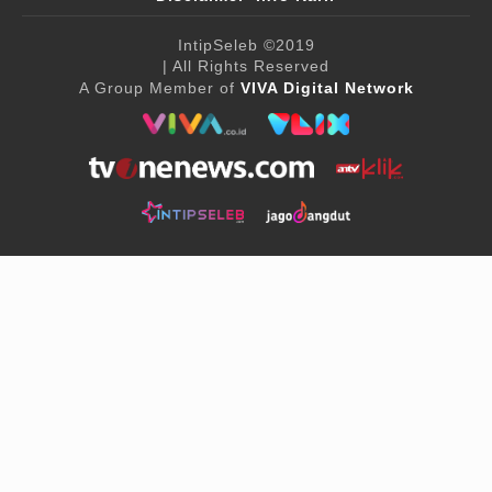
IntipSeleb
©2019
| All Rights Reserved
A Group Member of
VIVA Digital Network