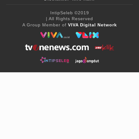
IntipSeleb
©2019
| All Rights Reserved
A Group Member of
VIVA Digital Network