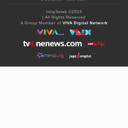
IntipSeleb
©2019
| All Rights Reserved
A Group Member of
VIVA Digital Network