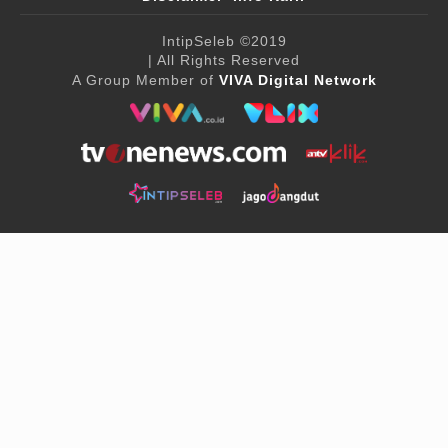
IntipSeleb
©2019
| All Rights Reserved
A Group Member of
VIVA Digital Network