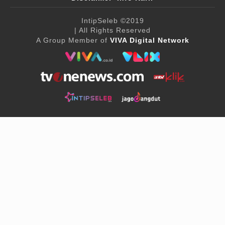
IntipSeleb
©2019
| All Rights Reserved
A Group Member of
VIVA Digital Network