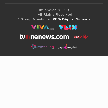
IntipSeleb
©2019
| All Rights Reserved
A Group Member of
VIVA Digital Network