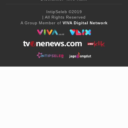
IntipSeleb
©2019
| All Rights Reserved
A Group Member of
VIVA Digital Network