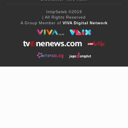
IntipSeleb
©2019
| All Rights Reserved
A Group Member of
VIVA Digital Network