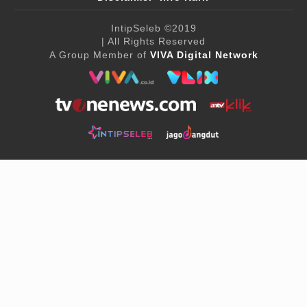
IntipSeleb
©2019
| All Rights Reserved
A Group Member of
VIVA Digital Network