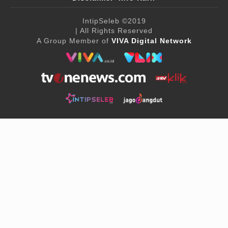
IntipSeleb
©2019
| All Rights Reserved
A Group Member of
VIVA Digital Network