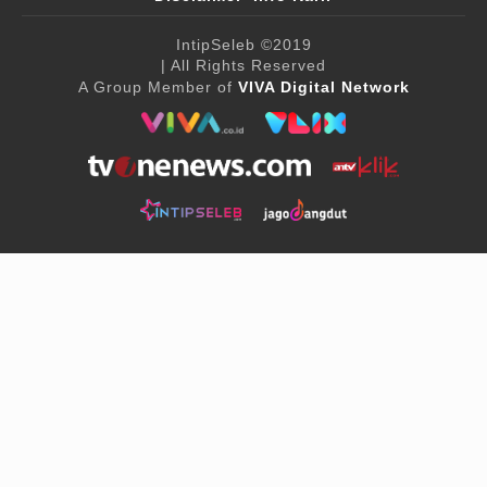
IntipSeleb
©2019
| All Rights Reserved
A Group Member of
VIVA Digital Network