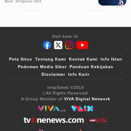
Barat
16 Agustus 2024
Ikuti kami di:
Peta Situs
Tentang Kami
Kontak Kami
Info Iklan
Pedoman Media Siber
Panduan Kebijakan
Disclaimer
Info Karir
IntipSeleb
©2019
| All Rights Reserved
A Group Member of
VIVA Digital Network