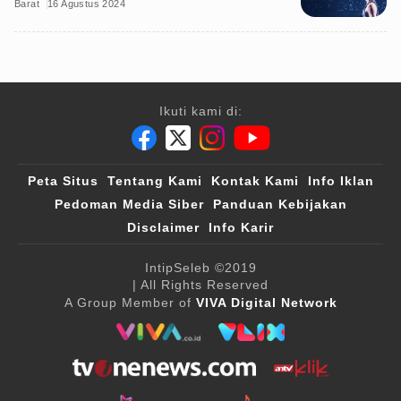
Barat
16 Agustus 2024
Ikuti kami di:
Peta Situs
Tentang Kami
Kontak Kami
Info Iklan
Pedoman Media Siber
Panduan Kebijakan
Disclaimer
Info Karir
IntipSeleb
©2019
| All Rights Reserved
A Group Member of
VIVA Digital Network