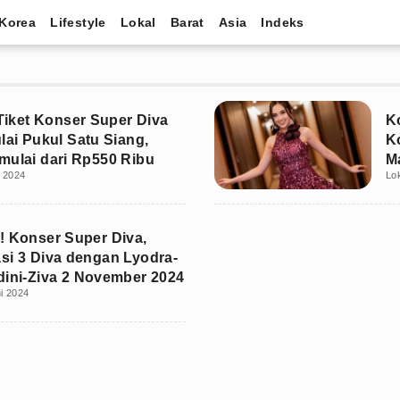
Korea
Lifestyle
Lokal
Barat
Asia
Indeks
 Tiket Konser Super Diva
K
lai Pukul Satu Siang,
K
mulai dari Rp550 Ribu
M
i 2024
Lo
! Konser Super Diva,
si 3 Diva dengan Lyodra-
dini-Ziva 2 November 2024
i 2024