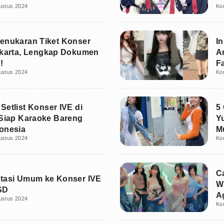
ustus 2024
Ko
enukaran Tiket Konser
In
akarta, Lengkap Dokumen
A
!
F
ustus 2024
Ko
Setlist Konser IVE di
5
 Siap Karaoke Bareng
Y
onesia
M
ustus 2024
Ko
C
tasi Umum ke Konser IVE
W
SD
A
ustus 2024
Ko