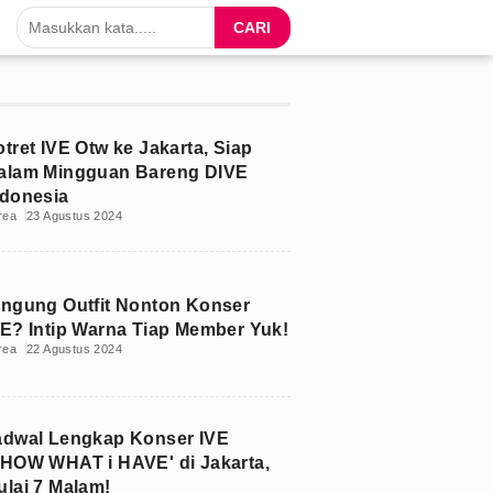
CARI
tret IVE Otw ke Jakarta, Siap
alam Mingguan Bareng DIVE
ndonesia
rea
23 Agustus 2024
ingung Outfit Nonton Konser
VE? Intip Warna Tiap Member Yuk!
rea
22 Agustus 2024
adwal Lengkap Konser IVE
SHOW WHAT i HAVE' di Jakarta,
ulai 7 Malam!