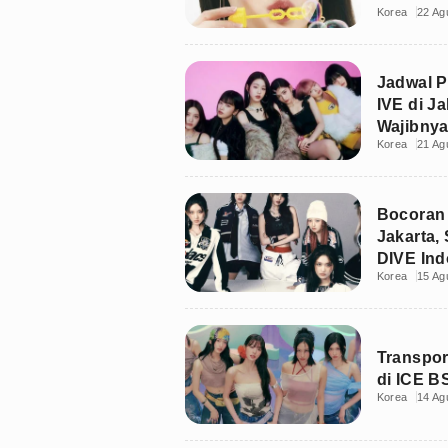
Korea
22 Ag
Jadwal P
IVE di J
Wajibnya
Korea
21 Ag
Bocoran 
Jakarta,
DIVE Ind
Korea
15 Ag
Transpor
di ICE B
Korea
14 Ag