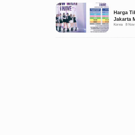
Harga Ti
Jakarta M
Korea
8 Nov