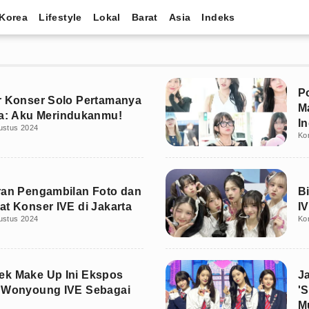
Korea
Lifestyle
Lokal
Barat
Asia
Indeks
Po
r Konser Solo Pertamanya
M
ta: Aku Merindukanmu!
I
ustus 2024
Ko
ran Pengambilan Foto dan
B
at Konser IVE di Jakarta
I
ustus 2024
Ko
k Make Up Ini Ekspos
J
r Wonyoung IVE Sebagai
'
M