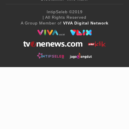
IntipSeleb
©2019
| All Rights Reserved
A Group Member of
VIVA Digital Network