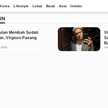
Korea
Lifestyle
Lokal
Barat
Asia
Indeks
UN
ulan Menikah Sudah
V
an, Virgoun Pasang
S
B
i 2026
Lo