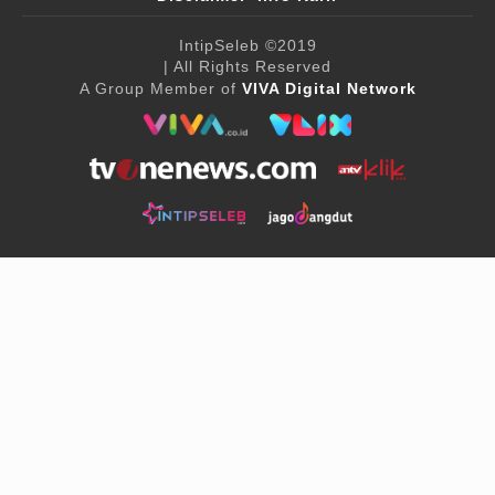
IntipSeleb
©2019
| All Rights Reserved
A Group Member of
VIVA Digital Network