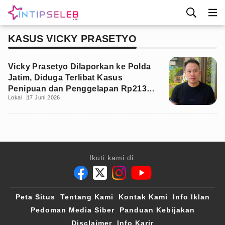
KASUS VICKY PRASETYO
Vicky Prasetyo Dilaporkan ke Polda
Jatim, Diduga Terlibat Kasus
Penipuan dan Penggelapan Rp213
Lokal
17 Juni 2026
Juta
Ikuti kami di:
Peta Situs
Tentang Kami
Kontak Kami
Info Iklan
Pedoman Media Siber
Panduan Kebijakan
Disclaimer
Info Karir