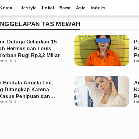
Korea
Lifestyle
Lokal
Barat
Asia
Indeks
ENGGELAPAN TAS MEWAH
ee Diduga Gelapkan 15
P
ah Hermes dan Louis
B
 Korban Rugi Rp3,2 Miliar
P
ustus 2024
Lo
an Biodata Angela Lee,
A
ng Ditangkap Karena
K
Kasus Penipuan dan
P
ustus 2024
Lo
apan