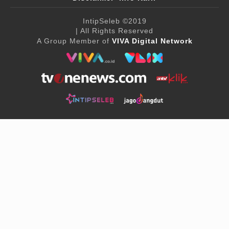
IntipSeleb
©2019
| All Rights Reserved
A Group Member of
VIVA Digital Network