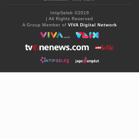
IntipSeleb
©2019
| All Rights Reserved
A Group Member of
VIVA Digital Network