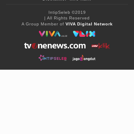
IntipSeleb
©2019
| All Rights Reserved
A Group Member of
VIVA Digital Network