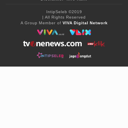
IntipSeleb
©2019
| All Rights Reserved
A Group Member of
VIVA Digital Network