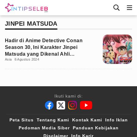
JINPEI MATSUDA
Hadir di Anime Detective Conan
Season 30, Ini Karakter Jinpei
Matsuda yang Dikenal Ahli
Asia
6 Agustus 2024
Pembongkaran
Ikuti kami di:
Peta Situs
Tentang Kami
Kontak Kami
Info Iklan
Pedoman Media Siber
Panduan Kebijakan
Disclaimer
Info Karir