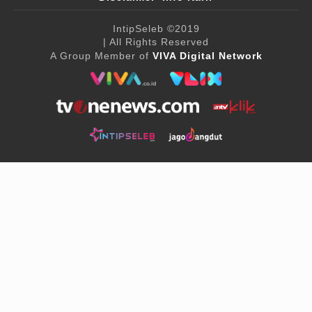
IntipSeleb
©2019
| All Rights Reserved
A Group Member of
VIVA Digital Network