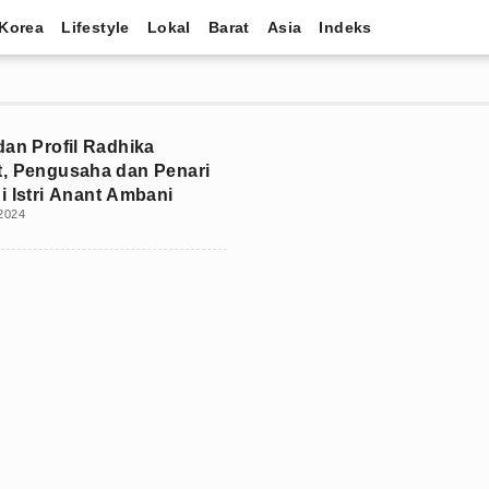
Korea
Lifestyle
Lokal
Barat
Asia
Indeks
dan Profil Radhika
, Pengusaha dan Penari
i Istri Anant Ambani
 2024