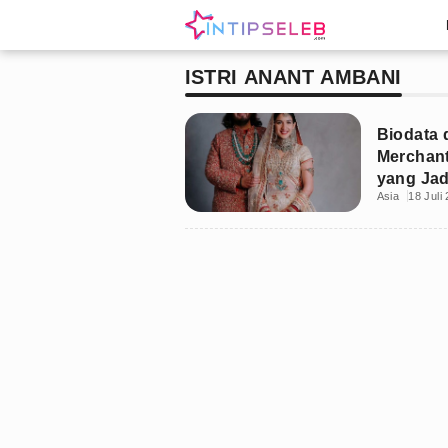
ISTRI ANANT AMBANI
Biodata 
Merchant
yang Jad
Asia
18 Juli