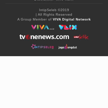
IntipSeleb
©2019
| All Rights Reserved
A Group Member of
VIVA Digital Network