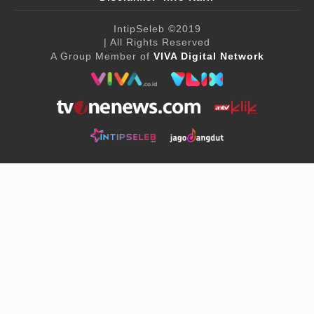
IntipSeleb
©2019
| All Rights Reserved
A Group Member of
VIVA Digital Network