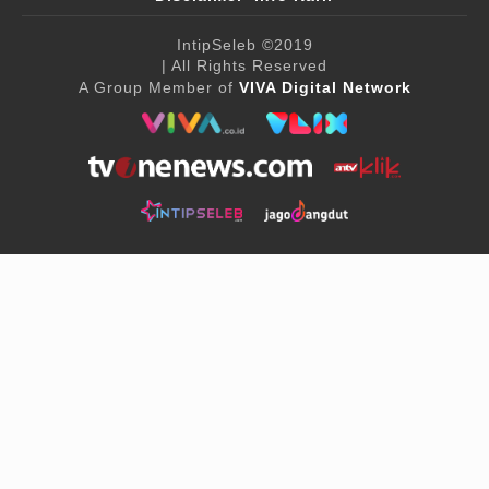
IntipSeleb
©2019
| All Rights Reserved
A Group Member of
VIVA Digital Network