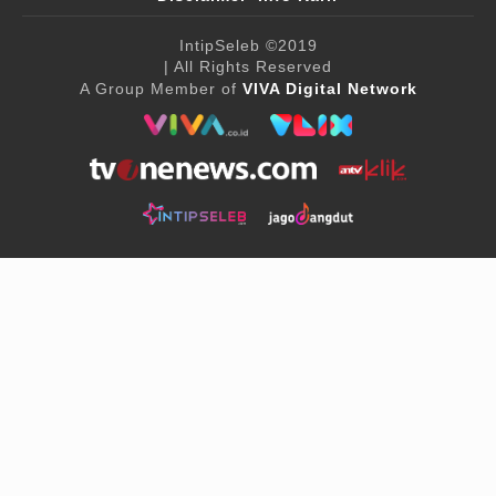
IntipSeleb
©2019
| All Rights Reserved
A Group Member of
VIVA Digital Network