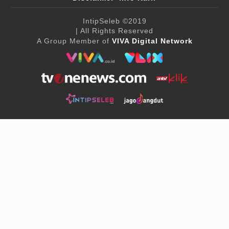
IntipSeleb
©2019
| All Rights Reserved
A Group Member of
VIVA Digital Network