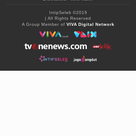
IntipSeleb
©2019
| All Rights Reserved
A Group Member of
VIVA Digital Network