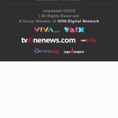
IntipSeleb
©2019
| All Rights Reserved
A Group Member of
VIVA Digital Network