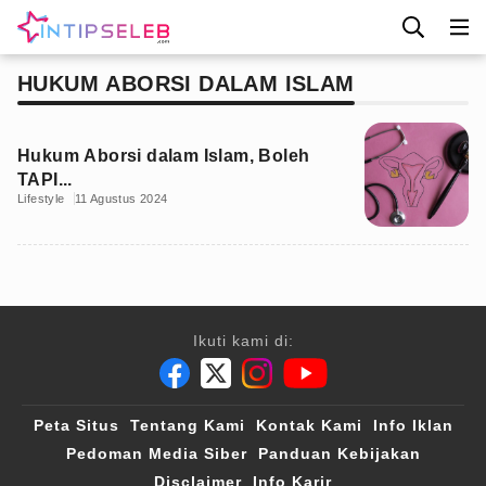
HUKUM ABORSI DALAM ISLAM
Hukum Aborsi dalam Islam, Boleh
TAPI...
Lifestyle
11 Agustus 2024
Ikuti kami di:
Peta Situs
Tentang Kami
Kontak Kami
Info Iklan
Pedoman Media Siber
Panduan Kebijakan
Disclaimer
Info Karir