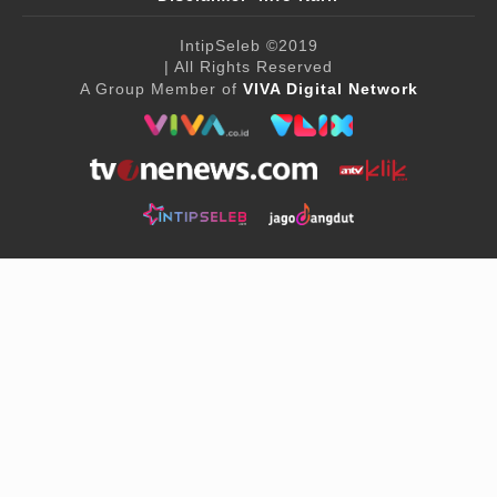
IntipSeleb
©2019
| All Rights Reserved
A Group Member of
VIVA Digital Network