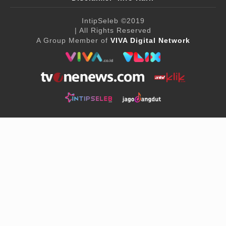
IntipSeleb
©2019
| All Rights Reserved
A Group Member of
VIVA Digital Network