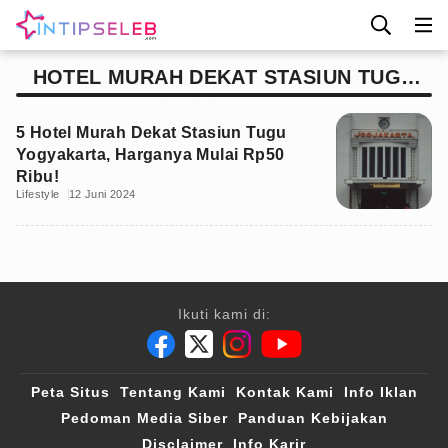
HOTEL MURAH DEKAT STASIUN TUGU
YOGYAKARTA
5 Hotel Murah Dekat Stasiun Tugu
Yogyakarta, Harganya Mulai Rp50
Ribu!
Lifestyle
12 Juni 2024
Ikuti kami di:
Peta Situs
Tentang Kami
Kontak Kami
Info Iklan
Pedoman Media Siber
Panduan Kebijakan
Disclaimer
Info Karir