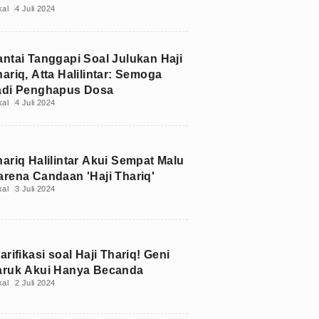
kal
4 Juli 2024
antai Tanggapi Soal Julukan Haji
ariq, Atta Halilintar: Semoga
adi Penghapus Dosa
kal
4 Juli 2024
hariq Halilintar Akui Sempat Malu
arena Candaan 'Haji Thariq'
kal
3 Juli 2024
arifikasi soal Haji Thariq! Geni
aruk Akui Hanya Becanda
kal
2 Juli 2024