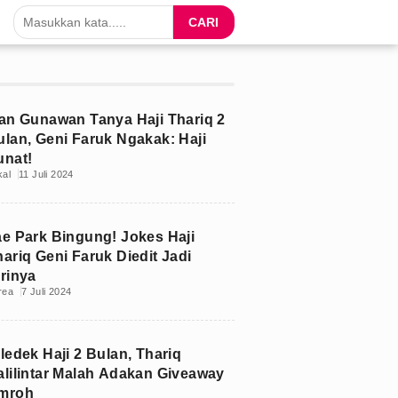
CARI
van Gunawan Tanya Haji Thariq 2
ulan, Geni Faruk Ngakak: Haji
unat!
kal
11 Juli 2024
ae Park Bingung! Jokes Haji
ariq Geni Faruk Diedit Jadi
irinya
rea
7 Juli 2024
ledek Haji 2 Bulan, Thariq
alilintar Malah Adakan Giveaway
mroh