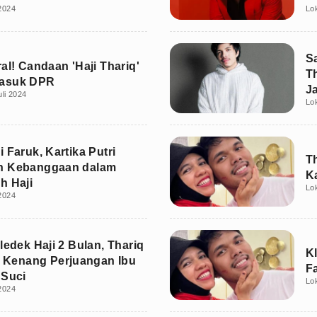
 2024
Lo
S
al! Candaan 'Haji Thariq'
Th
asuk DPR
J
uli 2024
Lo
 Faruk, Kartika Putri
T
n Kebanggaan dalam
K
h Haji
Lo
 2024
ledek Haji 2 Bulan, Thariq
Kl
ar Kenang Perjuangan Ibu
F
 Suci
Lo
 2024