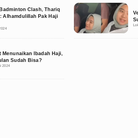
 Badminton Clash, Thariq
V
r: Alhamdulillah Pak Haji
S
Lo
 2024
at Menunaikan Ibadah Haji,
ulan Sudah Bisa?
i 2024