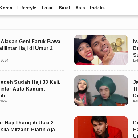
Korea
Lifestyle
Lokal
Barat
Asia
Indeks
 Alasan Geni Faruk Bawa
I
lilintar Haji di Umur 2
B
S
i 2024
Lo
deh Sudah Haji 33 Kali,
J
ilintar Auto Kagum:
Th
ah
D
 2024
Ko
r Haji Thariq di Usia 2
Di
kita Mirzani: Biarin Aja
H
U