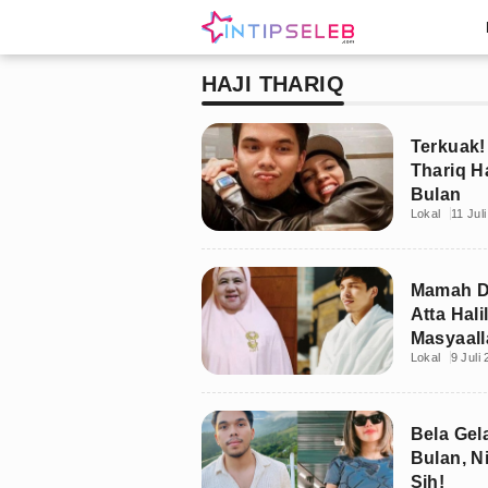
HAJI THARIQ
Terkuak!
Thariq Ha
Bulan
Lokal
11 Jul
Mamah De
Atta Hal
Masyaall
Lokal
9 Juli
Bela Gela
Bulan, Ni
Sih!