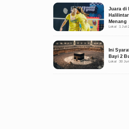
Juara di
Halilinta
Menang
Lokal
1 Juli
Ini Syar
Bayi 2 B
Lokal
30 Jun