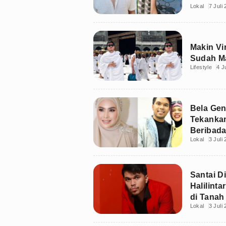
Lokal
7 Juli
Makin Vir
Sudah M
Lifestyle
4 J
Bela Geni
Tekanka
Beribada
Lokal
3 Juli
Santai Di
Halilint
di Tanah
Lokal
3 Juli