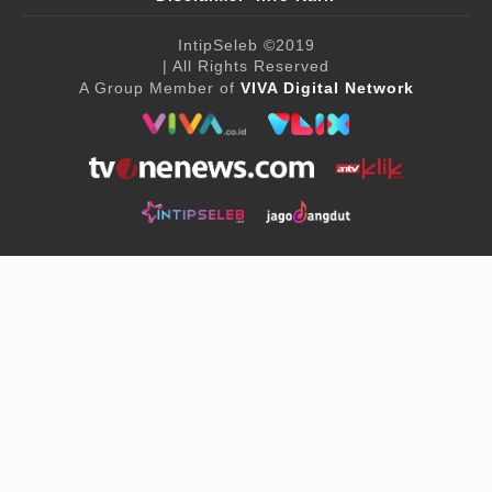
IntipSeleb
©2019
| All Rights Reserved
A Group Member of
VIVA Digital Network