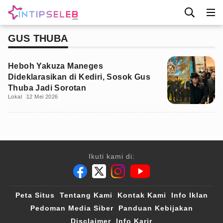
GUS THUBA
Heboh Yakuza Maneges
Dideklarasikan di Kediri, Sosok Gus
Thuba Jadi Sorotan
Lokal
12 Mei 2026
Ikuti kami di:
Peta Situs
Tentang Kami
Kontak Kami
Info Iklan
Pedoman Media Siber
Panduan Kebijakan
Disclaimer
Info Karir