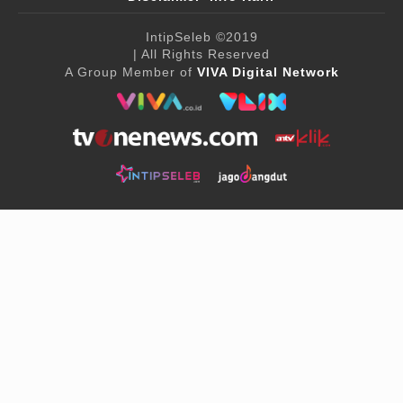
IntipSeleb
©2019
| All Rights Reserved
A Group Member of
VIVA Digital Network