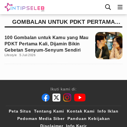
GOMBALAN UNTUK PDKT PERTAMA
KALI
100 Gombalan untuk Kamu yang Mau
PDKT Pertama Kali, Dijamin Bikin
Gebetan Senyum-Senyum Sendiri
Lifestyle
5 Juli 2026
Ikuti kami di:
Peta Situs
Tentang Kami
Kontak Kami
Info Iklan
Pedoman Media Siber
Panduan Kebijakan
Disclaimer
Info Karir