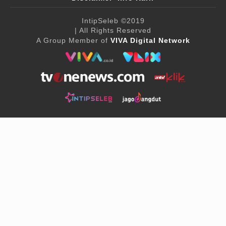
IntipSeleb
©2019
| All Rights Reserved
A Group Member of
VIVA Digital Network