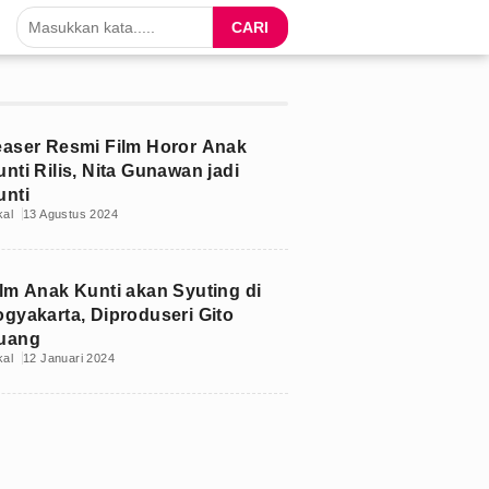
CARI
easer Resmi Film Horor Anak
nti Rilis, Nita Gunawan jadi
unti
kal
13 Agustus 2024
ilm Anak Kunti akan Syuting di
ogyakarta, Diproduseri Gito
uang
kal
12 Januari 2024