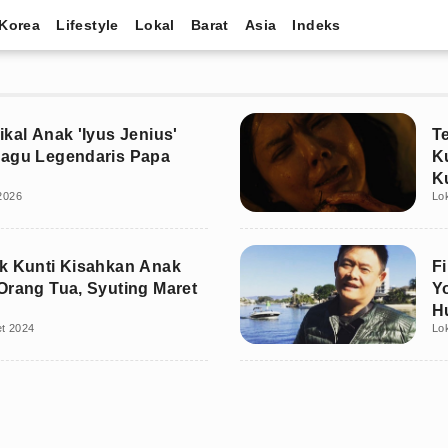
Korea
Lifestyle
Lokal
Barat
Asia
Indeks
ikal Anak 'Iyus Jenius'
T
Lagu Legendaris Papa
Ku
K
 2026
Lo
k Kunti Kisahkan Anak
F
Orang Tua, Syuting Maret
Y
H
t 2024
Lo