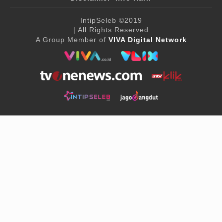
IntipSeleb
©2019
| All Rights Reserved
A Group Member of
VIVA Digital Network